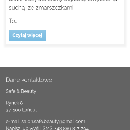
suchą ,ze zmarszczkami.
To…
Czytaj więcej
Dane kontaktowe
Safe & Beauty
Rynek 8
37-100 Łańcut
e-mail:
salon.safe.beauty@gmail.com
Napisz lub wyślij SMS:
+48 886 817 704