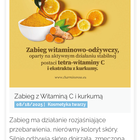
Zabieg z Witaminą C i kurkumą
08/18/2025
|
Kosmetyka twarzy
Zabieg ma działanie rozjaśniające
przebarwienia, nierówny koloryt skóry.
Silnie odżywia skórę dojrzałą, zmęczoną,