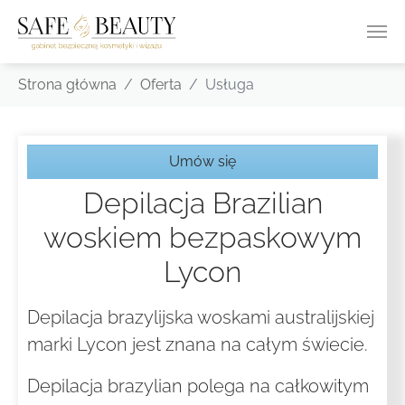
Skip to main content
You are here:
Strona główna
Oferta
Usługa
Umów się
Depilacja Brazilian
woskiem bezpaskowym
Lycon
Depilacja brazylijska woskami australijskiej
marki Lycon jest znana na całym świecie.
Depilacja brazylian polega na całkowitym