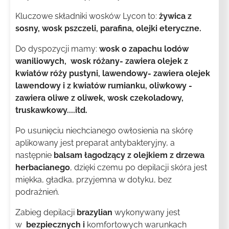
Kluczowe składniki wosków Lycon to:
żywica z
sosny, wosk pszczeli, parafina, olejki eteryczne.
Do dyspozycji mamy:
wosk o zapachu lodów
waniliowych, wosk różany- zawiera olejek z
kwiatów róży pustyni, lawendowy- zawiera olejek
lawendowy i z kwiatów rumianku, oliwkowy -
zawiera oliwe z oliwek, wosk czekoladowy,
truskawkowy....itd.
Po usunięciu niechcianego owłosienia na skórę
aplikowany jest preparat antybakteryjny, a
następnie
balsam łagodzący z olejkiem z drzewa
herbacianego
, dzięki czemu po depilacji skóra jest
miękka, gładka, przyjemna w dotyku, bez
podrażnień.
Zabieg depilacji
brazylian
wykonywany jest
w
bezpiecznych i
komfortowych warunkach