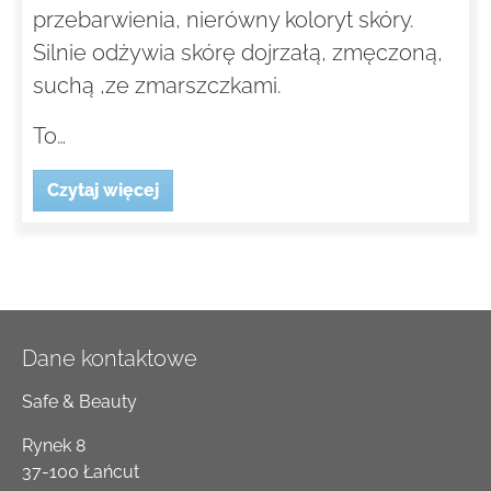
przebarwienia, nierówny koloryt skóry.
Silnie odżywia skórę dojrzałą, zmęczoną,
suchą ,ze zmarszczkami.
To…
Czytaj więcej
Dane kontaktowe
Safe & Beauty
Rynek 8
37-100 Łańcut