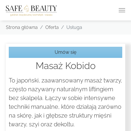
Skip to main content
You are here:
Strona główna
Oferta
Usługa
Umów się
Masaż Kobido
To japoński, zaawansowany masaż twarzy,
często nazywany naturalnym liftingiem
bez skalpela. Łączy w sobie intensywne
techniki manualne, które działają zarówno
na skórę, jak i głębsze struktury mięśni
twarzy, szyi oraz dekoltu.