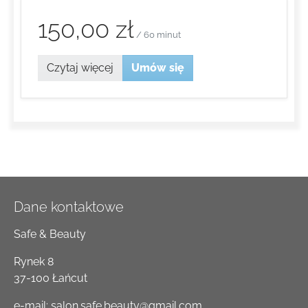
150,00 zł
/ 60 minut
Czytaj więcej
Umów się
Dane kontaktowe
Safe & Beauty
Rynek 8
37-100 Łańcut
e-mail:
salon.safe.beauty@gmail.com