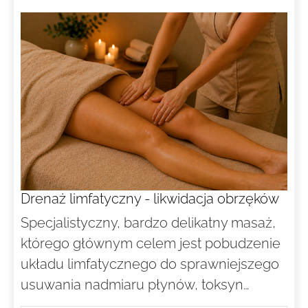
Drenaż limfatyczny - likwidacja obrzęków
Specjalistyczny, bardzo delikatny masaż,
którego głównym celem jest pobudzenie
układu limfatycznego do sprawniejszego
usuwania nadmiaru płynów, toksyn…